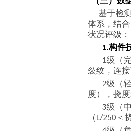
（三）数
基于检
体系，结合
状况评级：
构件
1.
级（
1
裂纹，连接
级（
2
度），挠度
级（
3
（
＜
L/250
级（
4