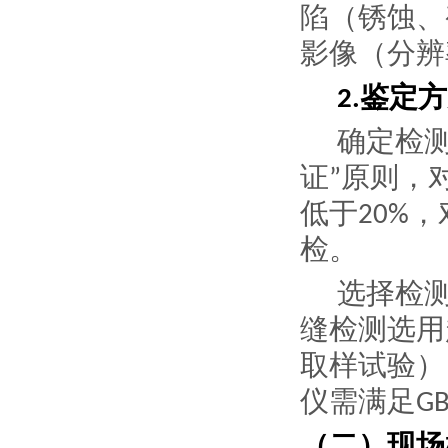
陷（锈蚀、
影像（分辨
鉴定方
2.
确定检
证
原则，
”
低于
，
20%
检。
选择检
缝检测选用
取样试验）
仪需满足
GB
（二）现场