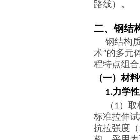
路线）。
二、钢结
钢结构
术
的多元
”
程特点组合
（一）材料
力学性
1.
（
）
取
1
标准拉伸试
抗拉强度（
构，采用表