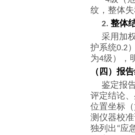
纹，整体失
整体
2.
采用加
护系统
0.2
为
级），
4
（四）报告
鉴定报
评定结论、
位置坐标（
测仪器校准
独列出
应
“