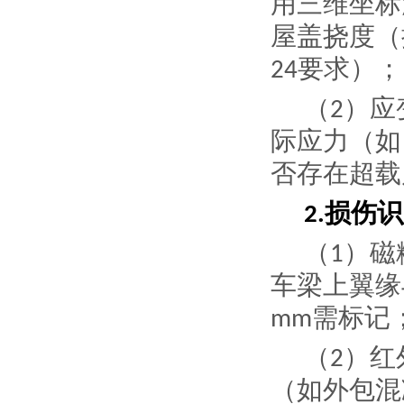
用三维坐标
屋盖挠度（
要求）；
24
（
）
应
2
际应力（如
否存在超载
损伤识
2.
（
）
磁
1
车梁上翼缘
需标记
mm
（
）
红
2
（如外包混